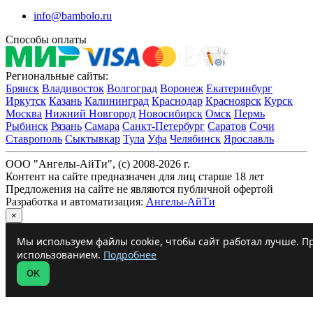
info@bambolo.ru
Способы оплаты
Региональные сайты:
Брянск
Владивосток
Волгоград
Воронеж
Екатеринбург
Иркутск
Казань
Калининград
Краснодар
Красноярск
Курск
Москва
Нижний Новгород
Новосибирск
Омск
Пермь
Рыбинск
Рязань
Самара
Санкт-Петербург
Саратов
Сочи
Ставрополь
Сыктывкар
Тула
Уфа
Челябинск
Ярославль
ООО "Ангелы-АйТи", (c) 2008-2026 г.
Контент на сайте предназначен для лиц старше 18 лет
Предложения на сайте не являются публичной офертой
Разработка и автоматизация:
Ангелы-АйТи
×
Мы используем файлы cookie, чтобы сайт работал лучше. Пр
использованием.
Подробнее
OK