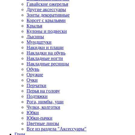
Гавайские ожерелья
Другие аксессуары
Зонты декоративные
Корсет с крыльями
Крылья
Кулоны и подвески
Лысины
Мундштуки
Накидки и плащи
Накладки на обувь
Накладные ногти
Накладные ресницы
Обувь
Оружие
Очки
Перчатки
Перья на голову
Подтяжки
Рога, нимбы, уши
Чулки, колготки
Юбки
Юбки-пачки
Цветные линзы
Все из раздела "Аксессуары"
Грим