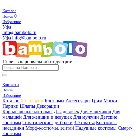
Каталог
0
Поиск
Избранное
Уфа
info@bambolo.ru
Уфа
info@bambolo.ru
15 лет в карнавальной индустрии
Контакты
Войти
Избранное
Каталог
Хэлллоуин
Костюмы
Аксессуары
Грим
Маски
Парики
Шляпы
Декорации
Карнавальные костюмы
Для девочек
Для мальчиков
Для
малышей
Для женщин и девушек
Для мужчин
Детские
костюмы
Тематические футболки
3D платья
Костюмы-
наездники
Морф-костюмы, зентай
Надувные костюмы
Смарт-
костюмы