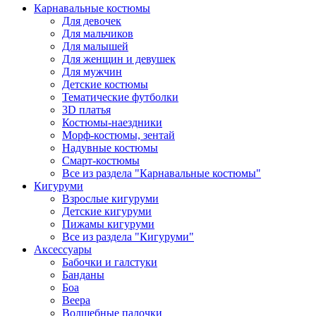
Карнавальные костюмы
Для девочек
Для мальчиков
Для малышей
Для женщин и девушек
Для мужчин
Детские костюмы
Тематические футболки
3D платья
Костюмы-наездники
Морф-костюмы, зентай
Надувные костюмы
Смарт-костюмы
Все из раздела "Карнавальные костюмы"
Кигуруми
Взрослые кигуруми
Детские кигуруми
Пижамы кигуруми
Все из раздела "Кигуруми"
Аксессуары
Бабочки и галстуки
Банданы
Боа
Веера
Волшебные палочки