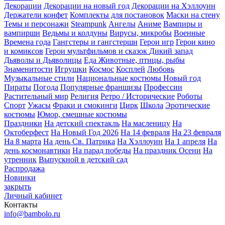
Декорации
Декорации на новый год
Декорации на Хэллоуин
Держатели конфет
Комплекты для постановок
Маски на стену
Темы и персонажи
Steampunk
Ангелы
Аниме
Вампиры и
вампирши
Ведьмы и колдуны
Вирусы, микробы
Военные
Времена года
Гангстеры и гангстерши
Герои игр
Герои кино
и комиксов
Герои мультфильмов и сказок
Дикий запад
Дьяволы и Дьяволицы
Еда
Животные, птицы, рыбы
Знаменитости
Игрушки
Космос
Косплей
Любовь
Музыкальные стили
Национальные костюмы
Новый год
Пираты
Погода
Популярные франшизы
Профессии
Растительный мир
Религия
Ретро / Исторические
Роботы
Спорт
Ужасы
Фраки и смокинги
Цирк
Школа
Эротические
костюмы
Юмор, смешные костюмы
Праздники
На детский спектакль
На масленицу
На
Октоберфест
На Новый Год 2026
На 14 февраля
На 23 февраля
На 8 марта
На день Св. Патрика
На Хэллоуин
На 1 апреля
На
день космонавтики
На парад победы
На праздник Осени
На
утренник
Выпускной в детский сад
Распродажа
Новинки
закрыть
Личный кабинет
Контакты
info@bambolo.ru