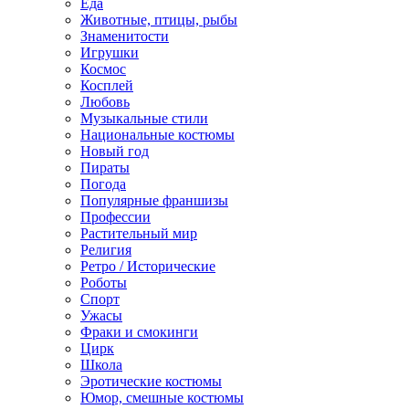
Еда
Животные, птицы, рыбы
Знаменитости
Игрушки
Космос
Косплей
Любовь
Музыкальные стили
Национальные костюмы
Новый год
Пираты
Погода
Популярные франшизы
Профессии
Растительный мир
Религия
Ретро / Исторические
Роботы
Спорт
Ужасы
Фраки и смокинги
Цирк
Школа
Эротические костюмы
Юмор, смешные костюмы