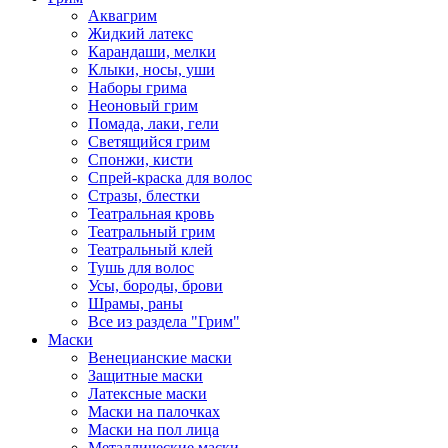
Аквагрим
Жидкий латекс
Карандаши, мелки
Клыки, носы, уши
Наборы грима
Неоновый грим
Помада, лаки, гели
Светящийся грим
Спонжи, кисти
Спрей-краска для волос
Стразы, блестки
Театральная кровь
Театральный грим
Театральный клей
Тушь для волос
Усы, бороды, брови
Шрамы, раны
Все из раздела "Грим"
Маски
Венецианские маски
Защитные маски
Латексные маски
Маски на палочках
Маски на пол лица
Металлические маски