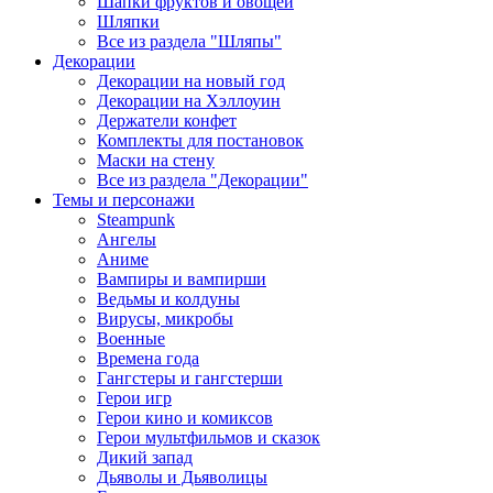
Шапки фруктов и овощей
Шляпки
Все из раздела "Шляпы"
Декорации
Декорации на новый год
Декорации на Хэллоуин
Держатели конфет
Комплекты для постановок
Маски на стену
Все из раздела "Декорации"
Темы и персонажи
Steampunk
Ангелы
Аниме
Вампиры и вампирши
Ведьмы и колдуны
Вирусы, микробы
Военные
Времена года
Гангстеры и гангстерши
Герои игр
Герои кино и комиксов
Герои мультфильмов и сказок
Дикий запад
Дьяволы и Дьяволицы