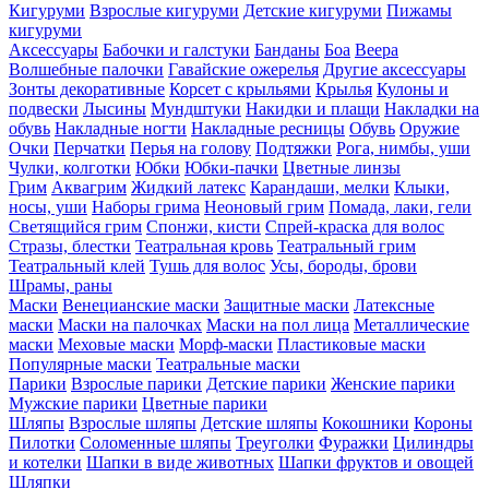
Кигуруми
Взрослые кигуруми
Детские кигуруми
Пижамы
кигуруми
Аксессуары
Бабочки и галстуки
Банданы
Боа
Веера
Волшебные палочки
Гавайские ожерелья
Другие аксессуары
Зонты декоративные
Корсет с крыльями
Крылья
Кулоны и
подвески
Лысины
Мундштуки
Накидки и плащи
Накладки на
обувь
Накладные ногти
Накладные ресницы
Обувь
Оружие
Очки
Перчатки
Перья на голову
Подтяжки
Рога, нимбы, уши
Чулки, колготки
Юбки
Юбки-пачки
Цветные линзы
Грим
Аквагрим
Жидкий латекс
Карандаши, мелки
Клыки,
носы, уши
Наборы грима
Неоновый грим
Помада, лаки, гели
Светящийся грим
Спонжи, кисти
Спрей-краска для волос
Стразы, блестки
Театральная кровь
Театральный грим
Театральный клей
Тушь для волос
Усы, бороды, брови
Шрамы, раны
Маски
Венецианские маски
Защитные маски
Латексные
маски
Маски на палочках
Маски на пол лица
Металлические
маски
Меховые маски
Морф-маски
Пластиковые маски
Популярные маски
Театральные маски
Парики
Взрослые парики
Детские парики
Женские парики
Мужские парики
Цветные парики
Шляпы
Взрослые шляпы
Детские шляпы
Кокошники
Короны
Пилотки
Соломенные шляпы
Треуголки
Фуражки
Цилиндры
и котелки
Шапки в виде животных
Шапки фруктов и овощей
Шляпки