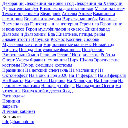
Декорации
Декорации на новый год
Декорации на Хэллоуин
Держатели конфет
Комплекты для постановок
Маски на стену
Темы и персонажи
Steampunk
Ангелы
Аниме
Вампиры и
вампирши
Ведьмы и колдуны
Вирусы, микробы
Военные
Времена года
Гангстеры и гангстерши
Герои игр
Герои кино
и комиксов
Герои мультфильмов и сказок
Дикий запад
Дьяволы и Дьяволицы
Еда
Животные, птицы, рыбы
Знаменитости
Игрушки
Космос
Косплей
Любовь
Музыкальные стили
Национальные костюмы
Новый год
Пираты
Погода
Популярные франшизы
Профессии
Растительный мир
Религия
Ретро / Исторические
Роботы
Спорт
Ужасы
Фраки и смокинги
Цирк
Школа
Эротические
костюмы
Юмор, смешные костюмы
Праздники
На детский спектакль
На масленицу
На
Октоберфест
На Новый Год 2026
На 14 февраля
На 23 февраля
На 8 марта
На день Св. Патрика
На Хэллоуин
На 1 апреля
На
день космонавтики
На парад победы
На праздник Осени
На
утренник
Выпускной в детский сад
Распродажа
Новинки
закрыть
Личный кабинет
Контакты
info@bambolo.ru