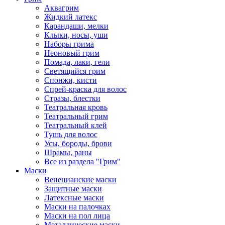
Аквагрим
Жидкий латекс
Карандаши, мелки
Клыки, носы, уши
Наборы грима
Неоновый грим
Помада, лаки, гели
Светящийся грим
Спонжи, кисти
Спрей-краска для волос
Стразы, блестки
Театральная кровь
Театральный грим
Театральный клей
Тушь для волос
Усы, бороды, брови
Шрамы, раны
Все из раздела "Грим"
Маски
Венецианские маски
Защитные маски
Латексные маски
Маски на палочках
Маски на пол лица
Металлические маски