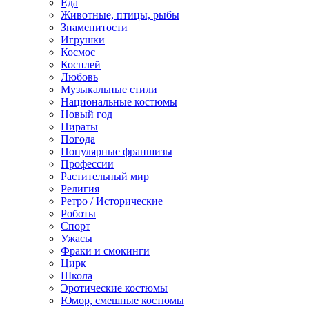
Еда
Животные, птицы, рыбы
Знаменитости
Игрушки
Космос
Косплей
Любовь
Музыкальные стили
Национальные костюмы
Новый год
Пираты
Погода
Популярные франшизы
Профессии
Растительный мир
Религия
Ретро / Исторические
Роботы
Спорт
Ужасы
Фраки и смокинги
Цирк
Школа
Эротические костюмы
Юмор, смешные костюмы