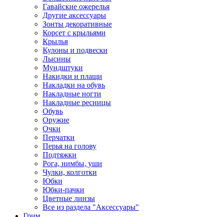
Гавайские ожерелья
Другие аксессуары
Зонты декоративные
Корсет с крыльями
Крылья
Кулоны и подвески
Лысины
Мундштуки
Накидки и плащи
Накладки на обувь
Накладные ногти
Накладные ресницы
Обувь
Оружие
Очки
Перчатки
Перья на голову
Подтяжки
Рога, нимбы, уши
Чулки, колготки
Юбки
Юбки-пачки
Цветные линзы
Все из раздела "Аксессуары"
Грим