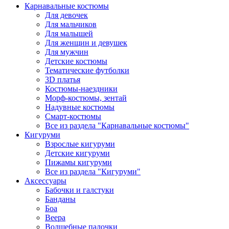
Карнавальные костюмы
Для девочек
Для мальчиков
Для малышей
Для женщин и девушек
Для мужчин
Детские костюмы
Тематические футболки
3D платья
Костюмы-наездники
Морф-костюмы, зентай
Надувные костюмы
Смарт-костюмы
Все из раздела "Карнавальные костюмы"
Кигуруми
Взрослые кигуруми
Детские кигуруми
Пижамы кигуруми
Все из раздела "Кигуруми"
Аксессуары
Бабочки и галстуки
Банданы
Боа
Веера
Волшебные палочки