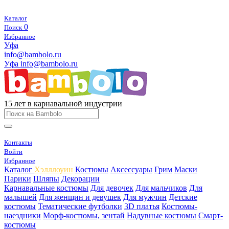
Каталог
0
Поиск
Избранное
Уфа
info@bambolo.ru
Уфа
info@bambolo.ru
15 лет в карнавальной индустрии
Контакты
Войти
Избранное
Каталог
Хэлллоуин
Костюмы
Аксессуары
Грим
Маски
Парики
Шляпы
Декорации
Карнавальные костюмы
Для девочек
Для мальчиков
Для
малышей
Для женщин и девушек
Для мужчин
Детские
костюмы
Тематические футболки
3D платья
Костюмы-
наездники
Морф-костюмы, зентай
Надувные костюмы
Смарт-
костюмы