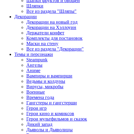
Шапки фруктов и овощей
Шляпки
Все из раздела "Шляпы"
Декорации
Декорации на новый год
Декорации на Хэллоуин
Держатели конфет
Комплекты для постановок
Маски на стену
Все из раздела "Декорации"
Темы и персонажи
Steampunk
Ангелы
Аниме
Вампиры и вампирши
Ведьмы и колдуны
Вирусы, микробы
Военные
Времена года
Гангстеры и гангстерши
Герои игр
Герои кино и комиксов
Герои мультфильмов и сказок
Дикий запад
Дьяволы и Дьяволицы