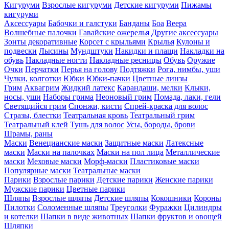
Кигуруми
Взрослые кигуруми
Детские кигуруми
Пижамы
кигуруми
Аксессуары
Бабочки и галстуки
Банданы
Боа
Веера
Волшебные палочки
Гавайские ожерелья
Другие аксессуары
Зонты декоративные
Корсет с крыльями
Крылья
Кулоны и
подвески
Лысины
Мундштуки
Накидки и плащи
Накладки на
обувь
Накладные ногти
Накладные ресницы
Обувь
Оружие
Очки
Перчатки
Перья на голову
Подтяжки
Рога, нимбы, уши
Чулки, колготки
Юбки
Юбки-пачки
Цветные линзы
Грим
Аквагрим
Жидкий латекс
Карандаши, мелки
Клыки,
носы, уши
Наборы грима
Неоновый грим
Помада, лаки, гели
Светящийся грим
Спонжи, кисти
Спрей-краска для волос
Стразы, блестки
Театральная кровь
Театральный грим
Театральный клей
Тушь для волос
Усы, бороды, брови
Шрамы, раны
Маски
Венецианские маски
Защитные маски
Латексные
маски
Маски на палочках
Маски на пол лица
Металлические
маски
Меховые маски
Морф-маски
Пластиковые маски
Популярные маски
Театральные маски
Парики
Взрослые парики
Детские парики
Женские парики
Мужские парики
Цветные парики
Шляпы
Взрослые шляпы
Детские шляпы
Кокошники
Короны
Пилотки
Соломенные шляпы
Треуголки
Фуражки
Цилиндры
и котелки
Шапки в виде животных
Шапки фруктов и овощей
Шляпки