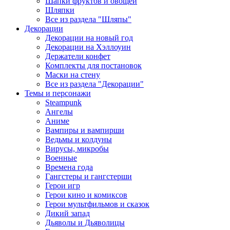
Шапки фруктов и овощей
Шляпки
Все из раздела "Шляпы"
Декорации
Декорации на новый год
Декорации на Хэллоуин
Держатели конфет
Комплекты для постановок
Маски на стену
Все из раздела "Декорации"
Темы и персонажи
Steampunk
Ангелы
Аниме
Вампиры и вампирши
Ведьмы и колдуны
Вирусы, микробы
Военные
Времена года
Гангстеры и гангстерши
Герои игр
Герои кино и комиксов
Герои мультфильмов и сказок
Дикий запад
Дьяволы и Дьяволицы