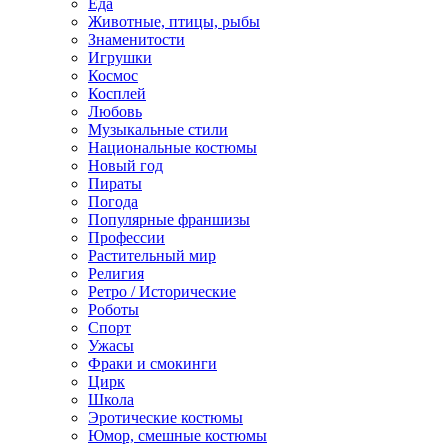
Еда
Животные, птицы, рыбы
Знаменитости
Игрушки
Космос
Косплей
Любовь
Музыкальные стили
Национальные костюмы
Новый год
Пираты
Погода
Популярные франшизы
Профессии
Растительный мир
Религия
Ретро / Исторические
Роботы
Спорт
Ужасы
Фраки и смокинги
Цирк
Школа
Эротические костюмы
Юмор, смешные костюмы