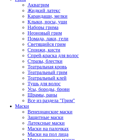
Аквагрим
Жидкий латекс
Карандаши, мелки
Клыки, носы, уши
Наборы грима
Неоновый грим
Помада, лаки, гели
Светящийся грим
Спонжи, кисти
Спрей-краска для волос
Стразы, блестки
Театральная кровь
Театральный грим
Театральный клей
Тушь для волос
Усы, бороды, брови
Шрамы, раны
Все из раздела "Грим"
Маски
Венецианские маски
Защитные маски
Латексные маски
Маски на палочках
Маски на пол лица
Металлические маски