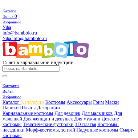
Каталог
0
Поиск
Избранное
Уфа
info@bambolo.ru
Уфа
info@bambolo.ru
15 лет в карнавальной индустрии
Контакты
Войти
Избранное
Каталог
Хэлллоуин
Костюмы
Аксессуары
Грим
Маски
Парики
Шляпы
Декорации
Карнавальные костюмы
Для девочек
Для мальчиков
Для
малышей
Для женщин и девушек
Для мужчин
Детские
костюмы
Тематические футболки
3D платья
Костюмы-
наездники
Морф-костюмы, зентай
Надувные костюмы
Смарт-
костюмы