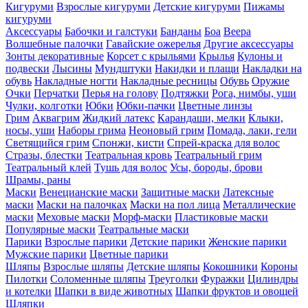
Кигуруми
Взрослые кигуруми
Детские кигуруми
Пижамы
кигуруми
Аксессуары
Бабочки и галстуки
Банданы
Боа
Веера
Волшебные палочки
Гавайские ожерелья
Другие аксессуары
Зонты декоративные
Корсет с крыльями
Крылья
Кулоны и
подвески
Лысины
Мундштуки
Накидки и плащи
Накладки на
обувь
Накладные ногти
Накладные ресницы
Обувь
Оружие
Очки
Перчатки
Перья на голову
Подтяжки
Рога, нимбы, уши
Чулки, колготки
Юбки
Юбки-пачки
Цветные линзы
Грим
Аквагрим
Жидкий латекс
Карандаши, мелки
Клыки,
носы, уши
Наборы грима
Неоновый грим
Помада, лаки, гели
Светящийся грим
Спонжи, кисти
Спрей-краска для волос
Стразы, блестки
Театральная кровь
Театральный грим
Театральный клей
Тушь для волос
Усы, бороды, брови
Шрамы, раны
Маски
Венецианские маски
Защитные маски
Латексные
маски
Маски на палочках
Маски на пол лица
Металлические
маски
Меховые маски
Морф-маски
Пластиковые маски
Популярные маски
Театральные маски
Парики
Взрослые парики
Детские парики
Женские парики
Мужские парики
Цветные парики
Шляпы
Взрослые шляпы
Детские шляпы
Кокошники
Короны
Пилотки
Соломенные шляпы
Треуголки
Фуражки
Цилиндры
и котелки
Шапки в виде животных
Шапки фруктов и овощей
Шляпки