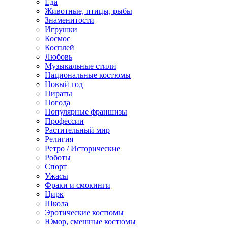
Еда
Животные, птицы, рыбы
Знаменитости
Игрушки
Космос
Косплей
Любовь
Музыкальные стили
Национальные костюмы
Новый год
Пираты
Погода
Популярные франшизы
Профессии
Растительный мир
Религия
Ретро / Исторические
Роботы
Спорт
Ужасы
Фраки и смокинги
Цирк
Школа
Эротические костюмы
Юмор, смешные костюмы