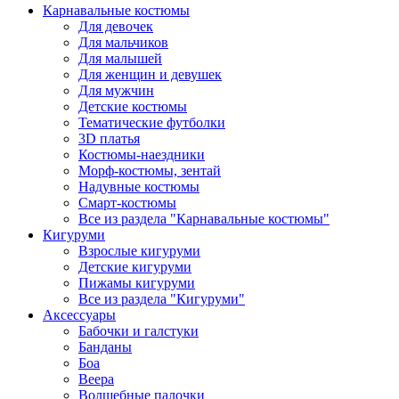
Карнавальные костюмы
Для девочек
Для мальчиков
Для малышей
Для женщин и девушек
Для мужчин
Детские костюмы
Тематические футболки
3D платья
Костюмы-наездники
Морф-костюмы, зентай
Надувные костюмы
Смарт-костюмы
Все из раздела "Карнавальные костюмы"
Кигуруми
Взрослые кигуруми
Детские кигуруми
Пижамы кигуруми
Все из раздела "Кигуруми"
Аксессуары
Бабочки и галстуки
Банданы
Боа
Веера
Волшебные палочки