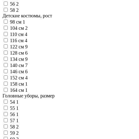
56
2
58
2
Детские костюмы, рост
98 см
1
104 см
2
110 см
4
116 см
4
122 см
9
128 см
6
134 см
9
140 см
7
146 см
6
152 см
4
158 см
1
164 см
1
Головные уборы, размер
54
1
55
1
56
1
57
1
58
2
59
2