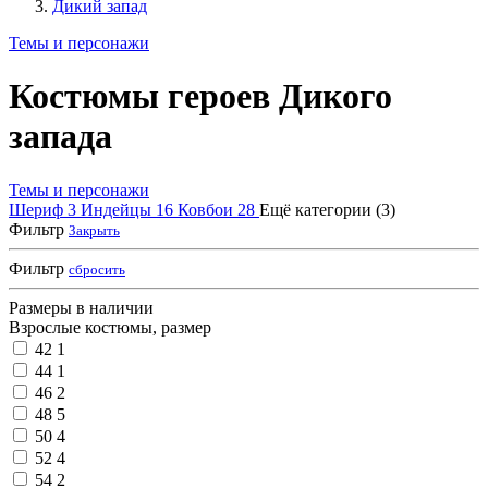
Дикий запад
Темы и персонажи
Костюмы героев Дикого
запада
Темы и персонажи
Шериф
3
Индейцы
16
Ковбои
28
Ещё категории (3)
Фильтр
Закрыть
Фильтр
сбросить
Размеры в наличии
Взрослые костюмы, размер
42
1
44
1
46
2
48
5
50
4
52
4
54
2