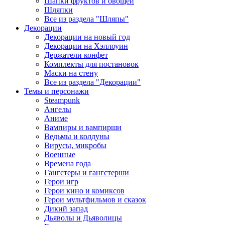
Шапки фруктов и овощей
Шляпки
Все из раздела "Шляпы"
Декорации
Декорации на новый год
Декорации на Хэллоуин
Держатели конфет
Комплекты для постановок
Маски на стену
Все из раздела "Декорации"
Темы и персонажи
Steampunk
Ангелы
Аниме
Вампиры и вампирши
Ведьмы и колдуны
Вирусы, микробы
Военные
Времена года
Гангстеры и гангстерши
Герои игр
Герои кино и комиксов
Герои мультфильмов и сказок
Дикий запад
Дьяволы и Дьяволицы