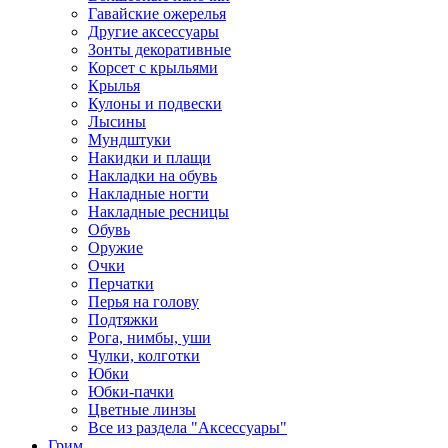
Гавайские ожерелья
Другие аксессуары
Зонты декоративные
Корсет с крыльями
Крылья
Кулоны и подвески
Лысины
Мундштуки
Накидки и плащи
Накладки на обувь
Накладные ногти
Накладные ресницы
Обувь
Оружие
Очки
Перчатки
Перья на голову
Подтяжки
Рога, нимбы, уши
Чулки, колготки
Юбки
Юбки-пачки
Цветные линзы
Все из раздела "Аксессуары"
Грим