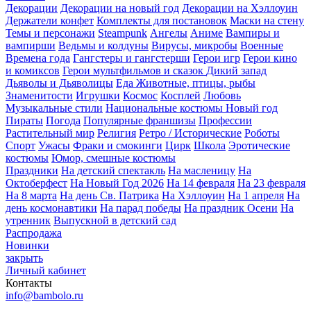
Декорации
Декорации на новый год
Декорации на Хэллоуин
Держатели конфет
Комплекты для постановок
Маски на стену
Темы и персонажи
Steampunk
Ангелы
Аниме
Вампиры и
вампирши
Ведьмы и колдуны
Вирусы, микробы
Военные
Времена года
Гангстеры и гангстерши
Герои игр
Герои кино
и комиксов
Герои мультфильмов и сказок
Дикий запад
Дьяволы и Дьяволицы
Еда
Животные, птицы, рыбы
Знаменитости
Игрушки
Космос
Косплей
Любовь
Музыкальные стили
Национальные костюмы
Новый год
Пираты
Погода
Популярные франшизы
Профессии
Растительный мир
Религия
Ретро / Исторические
Роботы
Спорт
Ужасы
Фраки и смокинги
Цирк
Школа
Эротические
костюмы
Юмор, смешные костюмы
Праздники
На детский спектакль
На масленицу
На
Октоберфест
На Новый Год 2026
На 14 февраля
На 23 февраля
На 8 марта
На день Св. Патрика
На Хэллоуин
На 1 апреля
На
день космонавтики
На парад победы
На праздник Осени
На
утренник
Выпускной в детский сад
Распродажа
Новинки
закрыть
Личный кабинет
Контакты
info@bambolo.ru