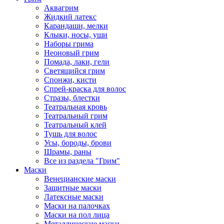
Аквагрим
Жидкий латекс
Карандаши, мелки
Клыки, носы, уши
Наборы грима
Неоновый грим
Помада, лаки, гели
Светящийся грим
Спонжи, кисти
Спрей-краска для волос
Стразы, блестки
Театральная кровь
Театральный грим
Театральный клей
Тушь для волос
Усы, бороды, брови
Шрамы, раны
Все из раздела "Грим"
Маски
Венецианские маски
Защитные маски
Латексные маски
Маски на палочках
Маски на пол лица
Металлические маски