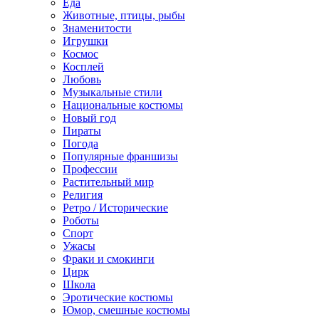
Еда
Животные, птицы, рыбы
Знаменитости
Игрушки
Космос
Косплей
Любовь
Музыкальные стили
Национальные костюмы
Новый год
Пираты
Погода
Популярные франшизы
Профессии
Растительный мир
Религия
Ретро / Исторические
Роботы
Спорт
Ужасы
Фраки и смокинги
Цирк
Школа
Эротические костюмы
Юмор, смешные костюмы