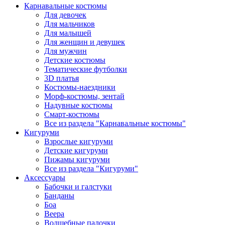
Карнавальные костюмы
Для девочек
Для мальчиков
Для малышей
Для женщин и девушек
Для мужчин
Детские костюмы
Тематические футболки
3D платья
Костюмы-наездники
Морф-костюмы, зентай
Надувные костюмы
Смарт-костюмы
Все из раздела "Карнавальные костюмы"
Кигуруми
Взрослые кигуруми
Детские кигуруми
Пижамы кигуруми
Все из раздела "Кигуруми"
Аксессуары
Бабочки и галстуки
Банданы
Боа
Веера
Волшебные палочки