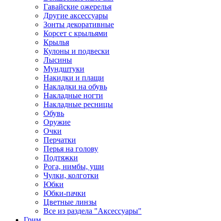
Гавайские ожерелья
Другие аксессуары
Зонты декоративные
Корсет с крыльями
Крылья
Кулоны и подвески
Лысины
Мундштуки
Накидки и плащи
Накладки на обувь
Накладные ногти
Накладные ресницы
Обувь
Оружие
Очки
Перчатки
Перья на голову
Подтяжки
Рога, нимбы, уши
Чулки, колготки
Юбки
Юбки-пачки
Цветные линзы
Все из раздела "Аксессуары"
Грим