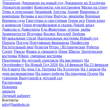
Декорации
Декорации на новый год
Декорации на Хэллоуин
Держатели конфет
Комплекты для постановок
Маски на стену
Темы и персонажи
Steampunk
Ангелы
Аниме
Вампиры и
вампирши
Ведьмы и колдуны
Вирусы, микробы
Военные
Времена года
Гангстеры и гангстерши
Герои игр
Герои кино
и комиксов
Герои мультфильмов и сказок
Дикий запад
Дьяволы и Дьяволицы
Еда
Животные, птицы, рыбы
Знаменитости
Игрушки
Космос
Косплей
Любовь
Музыкальные стили
Национальные костюмы
Новый год
Пираты
Погода
Популярные франшизы
Профессии
Растительный мир
Религия
Ретро / Исторические
Роботы
Спорт
Ужасы
Фраки и смокинги
Цирк
Школа
Эротические
костюмы
Юмор, смешные костюмы
Праздники
На детский спектакль
На масленицу
На
Октоберфест
На Новый Год 2026
На 14 февраля
На 23 февраля
На 8 марта
На день Св. Патрика
На Хэллоуин
На 1 апреля
На
день космонавтики
На парад победы
На праздник Осени
На
утренник
Выпускной в детский сад
Распродажа
Новинки
закрыть
Личный кабинет
Контакты
info@bambolo.ru