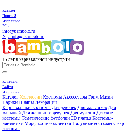
Каталог
0
Поиск
Избранное
Уфа
info@bambolo.ru
Уфа
info@bambolo.ru
15 лет в карнавальной индустрии
Контакты
Войти
Избранное
Каталог
Хэлллоуин
Костюмы
Аксессуары
Грим
Маски
Парики
Шляпы
Декорации
Карнавальные костюмы
Для девочек
Для мальчиков
Для
малышей
Для женщин и девушек
Для мужчин
Детские
костюмы
Тематические футболки
3D платья
Костюмы-
наездники
Морф-костюмы, зентай
Надувные костюмы
Смарт-
костюмы