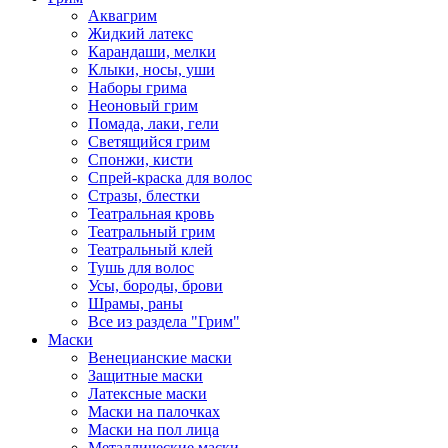
Аквагрим
Жидкий латекс
Карандаши, мелки
Клыки, носы, уши
Наборы грима
Неоновый грим
Помада, лаки, гели
Светящийся грим
Спонжи, кисти
Спрей-краска для волос
Стразы, блестки
Театральная кровь
Театральный грим
Театральный клей
Тушь для волос
Усы, бороды, брови
Шрамы, раны
Все из раздела "Грим"
Маски
Венецианские маски
Защитные маски
Латексные маски
Маски на палочках
Маски на пол лица
Металлические маски