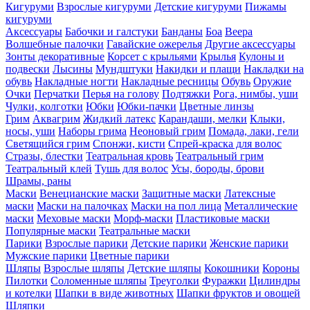
Кигуруми
Взрослые кигуруми
Детские кигуруми
Пижамы
кигуруми
Аксессуары
Бабочки и галстуки
Банданы
Боа
Веера
Волшебные палочки
Гавайские ожерелья
Другие аксессуары
Зонты декоративные
Корсет с крыльями
Крылья
Кулоны и
подвески
Лысины
Мундштуки
Накидки и плащи
Накладки на
обувь
Накладные ногти
Накладные ресницы
Обувь
Оружие
Очки
Перчатки
Перья на голову
Подтяжки
Рога, нимбы, уши
Чулки, колготки
Юбки
Юбки-пачки
Цветные линзы
Грим
Аквагрим
Жидкий латекс
Карандаши, мелки
Клыки,
носы, уши
Наборы грима
Неоновый грим
Помада, лаки, гели
Светящийся грим
Спонжи, кисти
Спрей-краска для волос
Стразы, блестки
Театральная кровь
Театральный грим
Театральный клей
Тушь для волос
Усы, бороды, брови
Шрамы, раны
Маски
Венецианские маски
Защитные маски
Латексные
маски
Маски на палочках
Маски на пол лица
Металлические
маски
Меховые маски
Морф-маски
Пластиковые маски
Популярные маски
Театральные маски
Парики
Взрослые парики
Детские парики
Женские парики
Мужские парики
Цветные парики
Шляпы
Взрослые шляпы
Детские шляпы
Кокошники
Короны
Пилотки
Соломенные шляпы
Треуголки
Фуражки
Цилиндры
и котелки
Шапки в виде животных
Шапки фруктов и овощей
Шляпки