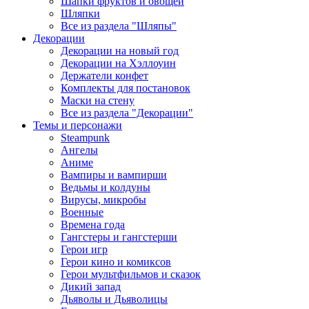
Шапки фруктов и овощей
Шляпки
Все из раздела "Шляпы"
Декорации
Декорации на новый год
Декорации на Хэллоуин
Держатели конфет
Комплекты для постановок
Маски на стену
Все из раздела "Декорации"
Темы и персонажи
Steampunk
Ангелы
Аниме
Вампиры и вампирши
Ведьмы и колдуны
Вирусы, микробы
Военные
Времена года
Гангстеры и гангстерши
Герои игр
Герои кино и комиксов
Герои мультфильмов и сказок
Дикий запад
Дьяволы и Дьяволицы