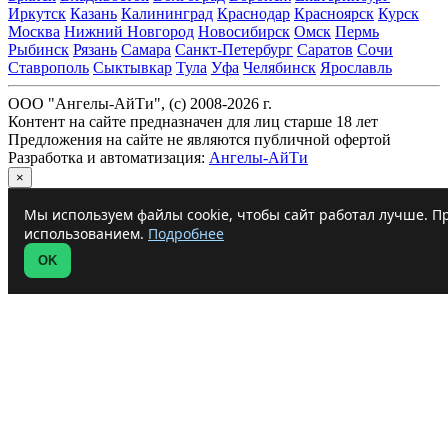
Иркутск
Казань
Калининград
Краснодар
Красноярск
Курск
Москва
Нижний Новгород
Новосибирск
Омск
Пермь
Рыбинск
Рязань
Самара
Санкт-Петербург
Саратов
Сочи
Ставрополь
Сыктывкар
Тула
Уфа
Челябинск
Ярославль
ООО "Ангелы-АйТи", (c) 2008-2026 г.
Контент на сайте предназначен для лиц старше 18 лет
Предложения на сайте не являются публичной офертой
Разработка и автоматизация:
Ангелы-АйТи
×
Мы используем файлы cookie, чтобы сайт работал лучше. Пр
использованием.
Подробнее
OK