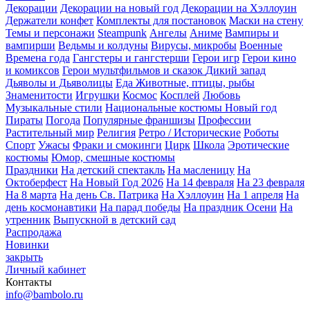
Декорации
Декорации на новый год
Декорации на Хэллоуин
Держатели конфет
Комплекты для постановок
Маски на стену
Темы и персонажи
Steampunk
Ангелы
Аниме
Вампиры и
вампирши
Ведьмы и колдуны
Вирусы, микробы
Военные
Времена года
Гангстеры и гангстерши
Герои игр
Герои кино
и комиксов
Герои мультфильмов и сказок
Дикий запад
Дьяволы и Дьяволицы
Еда
Животные, птицы, рыбы
Знаменитости
Игрушки
Космос
Косплей
Любовь
Музыкальные стили
Национальные костюмы
Новый год
Пираты
Погода
Популярные франшизы
Профессии
Растительный мир
Религия
Ретро / Исторические
Роботы
Спорт
Ужасы
Фраки и смокинги
Цирк
Школа
Эротические
костюмы
Юмор, смешные костюмы
Праздники
На детский спектакль
На масленицу
На
Октоберфест
На Новый Год 2026
На 14 февраля
На 23 февраля
На 8 марта
На день Св. Патрика
На Хэллоуин
На 1 апреля
На
день космонавтики
На парад победы
На праздник Осени
На
утренник
Выпускной в детский сад
Распродажа
Новинки
закрыть
Личный кабинет
Контакты
info@bambolo.ru