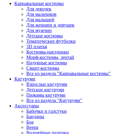
Карнавальные костюмы
Для девочек
Для мальчиков
Для малышей
Для женщин и девушек
Для мужчин
Детские костюмы
Тематические футболки
3D платья
Костюмы-наездники
Морф-костюмы, зентай
Надувные костюмы
Смарт-костюмы
Все из раздела "Карнавальные костюмы"
Кигуруми
Взрослые кигуруми
Детские кигуруми
Пижамы кигуруми
Все из раздела "Кигуруми"
Аксессуары
Бабочки и галстуки
Банданы
Боа
Веера
Волшебные палочки