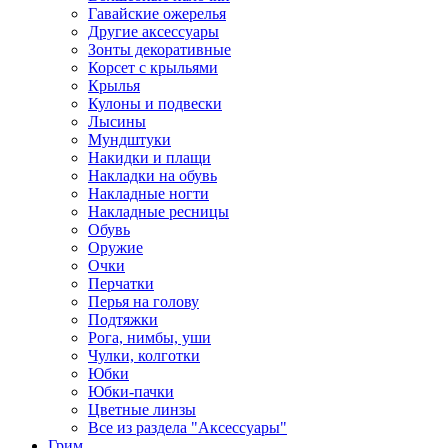
Гавайские ожерелья
Другие аксессуары
Зонты декоративные
Корсет с крыльями
Крылья
Кулоны и подвески
Лысины
Мундштуки
Накидки и плащи
Накладки на обувь
Накладные ногти
Накладные ресницы
Обувь
Оружие
Очки
Перчатки
Перья на голову
Подтяжки
Рога, нимбы, уши
Чулки, колготки
Юбки
Юбки-пачки
Цветные линзы
Все из раздела "Аксессуары"
Грим