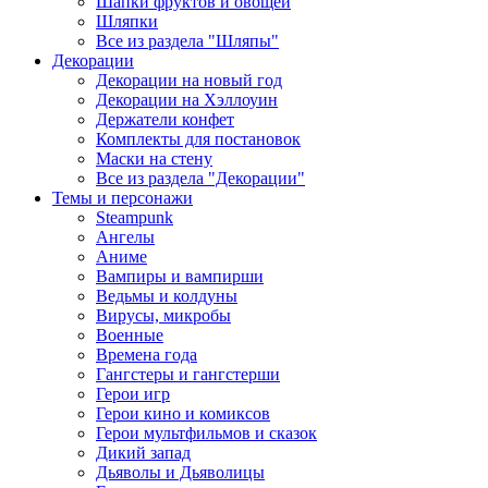
Шапки фруктов и овощей
Шляпки
Все из раздела "Шляпы"
Декорации
Декорации на новый год
Декорации на Хэллоуин
Держатели конфет
Комплекты для постановок
Маски на стену
Все из раздела "Декорации"
Темы и персонажи
Steampunk
Ангелы
Аниме
Вампиры и вампирши
Ведьмы и колдуны
Вирусы, микробы
Военные
Времена года
Гангстеры и гангстерши
Герои игр
Герои кино и комиксов
Герои мультфильмов и сказок
Дикий запад
Дьяволы и Дьяволицы