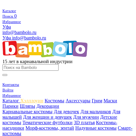
Каталог
0
Поиск
Избранное
Уфа
info@bambolo.ru
Уфа
info@bambolo.ru
15 лет в карнавальной индустрии
Контакты
Войти
Избранное
Каталог
Хэлллоуин
Костюмы
Аксессуары
Грим
Маски
Парики
Шляпы
Декорации
Карнавальные костюмы
Для девочек
Для мальчиков
Для
малышей
Для женщин и девушек
Для мужчин
Детские
костюмы
Тематические футболки
3D платья
Костюмы-
наездники
Морф-костюмы, зентай
Надувные костюмы
Смарт-
костюмы