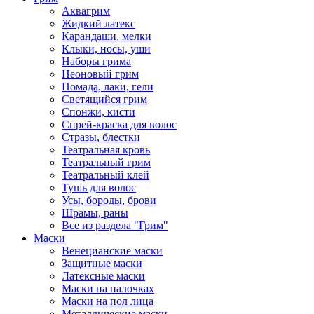
Аквагрим
Жидкий латекс
Карандаши, мелки
Клыки, носы, уши
Наборы грима
Неоновый грим
Помада, лаки, гели
Светящийся грим
Спонжи, кисти
Спрей-краска для волос
Стразы, блестки
Театральная кровь
Театральный грим
Театральный клей
Тушь для волос
Усы, бороды, брови
Шрамы, раны
Все из раздела "Грим"
Маски
Венецианские маски
Защитные маски
Латексные маски
Маски на палочках
Маски на пол лица
Металлические маски