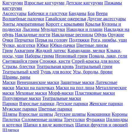
Кигуруми
Взрослые кигуруми
Детские кигуруми
Пижамы
кигуруми
Аксессуары
Бабочки и галстуки
Банданы
Боа
Веера
Волшебные палочки
Гавайские ожерелья
Другие аксессуары
Зонты декоративные
Корсет с крыльями
Крылья
Кулоны и
подвески
Лысины
Мундштуки
Накидки и плащи
Накладки на
обувь
Накладные ногти
Накладные ресницы
Обувь
Оружие
Очки
Перчатки
Перья на голову
Подтяжки
Рога, нимбы, уши
Чулки, колготки
Юбки
Юбки-пачки
Цветные линзы
Грим
Аквагрим
Жидкий латекс
Карандаши, мелки
Клыки,
носы, уши
Наборы грима
Неоновый грим
Помада, лаки, гели
Светящийся грим
Спонжи, кисти
Спрей-краска для волос
Стразы, блестки
Театральная кровь
Театральный грим
Театральный клей
Тушь для волос
Усы, бороды, брови
Шрамы, раны
Маски
Венецианские маски
Защитные маски
Латексные
маски
Маски на палочках
Маски на пол лица
Металлические
маски
Меховые маски
Морф-маски
Пластиковые маски
Популярные маски
Театральные маски
Парики
Взрослые парики
Детские парики
Женские парики
Мужские парики
Цветные парики
Шляпы
Взрослые шляпы
Детские шляпы
Кокошники
Короны
Пилотки
Соломенные шляпы
Треуголки
Фуражки
Цилиндры
и котелки
Шапки в виде животных
Шапки фруктов и овощей
Шляпки