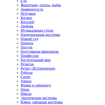
Еда
Животные, птицы, рыбы
Знаменитости
Игрушки
Космос
Косплей
Любовь
Музыкальные стили
Национальные костюмы
Новый год
Пираты
Погода
Популярные франшизы
Профессии
Растительный мир
Религия
Ретро / Исторические
Роботы
Спорт
Ужасы
Фраки и смокинги
Цирк
Школа
Эротические костюмы
Юмор, смешные костюмы