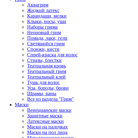
Аквагрим
Жидкий латекс
Карандаши, мелки
Клыки, носы, уши
Наборы грима
Неоновый грим
Помада, лаки, гели
Светящийся грим
Спонжи, кисти
Спрей-краска для волос
Стразы, блестки
Театральная кровь
Театральный грим
Театральный клей
Тушь для волос
Усы, бороды, брови
Шрамы, раны
Все из раздела "Грим"
Маски
Венецианские маски
Защитные маски
Латексные маски
Маски на палочках
Маски на пол лица
Металлические маски