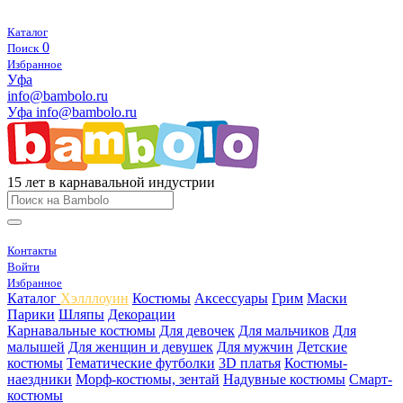
Каталог
0
Поиск
Избранное
Уфа
info@bambolo.ru
Уфа
info@bambolo.ru
15 лет в карнавальной индустрии
Контакты
Войти
Избранное
Каталог
Хэлллоуин
Костюмы
Аксессуары
Грим
Маски
Парики
Шляпы
Декорации
Карнавальные костюмы
Для девочек
Для мальчиков
Для
малышей
Для женщин и девушек
Для мужчин
Детские
костюмы
Тематические футболки
3D платья
Костюмы-
наездники
Морф-костюмы, зентай
Надувные костюмы
Смарт-
костюмы