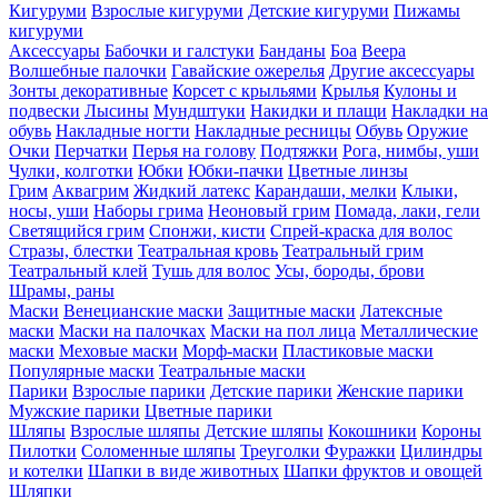
Кигуруми
Взрослые кигуруми
Детские кигуруми
Пижамы
кигуруми
Аксессуары
Бабочки и галстуки
Банданы
Боа
Веера
Волшебные палочки
Гавайские ожерелья
Другие аксессуары
Зонты декоративные
Корсет с крыльями
Крылья
Кулоны и
подвески
Лысины
Мундштуки
Накидки и плащи
Накладки на
обувь
Накладные ногти
Накладные ресницы
Обувь
Оружие
Очки
Перчатки
Перья на голову
Подтяжки
Рога, нимбы, уши
Чулки, колготки
Юбки
Юбки-пачки
Цветные линзы
Грим
Аквагрим
Жидкий латекс
Карандаши, мелки
Клыки,
носы, уши
Наборы грима
Неоновый грим
Помада, лаки, гели
Светящийся грим
Спонжи, кисти
Спрей-краска для волос
Стразы, блестки
Театральная кровь
Театральный грим
Театральный клей
Тушь для волос
Усы, бороды, брови
Шрамы, раны
Маски
Венецианские маски
Защитные маски
Латексные
маски
Маски на палочках
Маски на пол лица
Металлические
маски
Меховые маски
Морф-маски
Пластиковые маски
Популярные маски
Театральные маски
Парики
Взрослые парики
Детские парики
Женские парики
Мужские парики
Цветные парики
Шляпы
Взрослые шляпы
Детские шляпы
Кокошники
Короны
Пилотки
Соломенные шляпы
Треуголки
Фуражки
Цилиндры
и котелки
Шапки в виде животных
Шапки фруктов и овощей
Шляпки