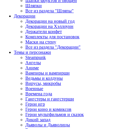
Шапки фруктов и овощей
Шляпки
Все из раздела "Шляпы"
Декорации
Декорации на новый год
Декорации на Хэллоуин
Держатели конфет
Комплекты для постановок
Маски на стену
Все из раздела "Декорации"
Темы и персонажи
Steampunk
Ангелы
Аниме
Вампиры и вампирши
Ведьмы и колдуны
Вирусы, микробы
Военные
Времена года
Гангстеры и гангстерши
Герои игр
Герои кино и комиксов
Герои мультфильмов и сказок
Дикий запад
Дьяволы и Дьяволицы