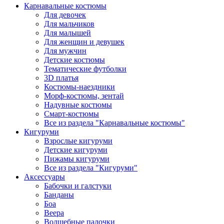
Карнавальные костюмы
Для девочек
Для мальчиков
Для малышей
Для женщин и девушек
Для мужчин
Детские костюмы
Тематические футболки
3D платья
Костюмы-наездники
Морф-костюмы, зентай
Надувные костюмы
Смарт-костюмы
Все из раздела "Карнавальные костюмы"
Кигуруми
Взрослые кигуруми
Детские кигуруми
Пижамы кигуруми
Все из раздела "Кигуруми"
Аксессуары
Бабочки и галстуки
Банданы
Боа
Веера
Волшебные палочки