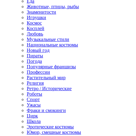
Еда
Животные, птицы, рыбы
Знаменитости
Игрушки
Космос
Косплей
Любовь
Музыкальные стили
Национальные костюмы
Новый год
Пираты
Погода
Популярные франшизы
Профессии
Растительный мир
Религия
Ретро / Исторические
Роботы
Спорт
Ужасы
Фраки и смокинги
Цирк
Школа
Эротические костюмы
Юмор, смешные костюмы