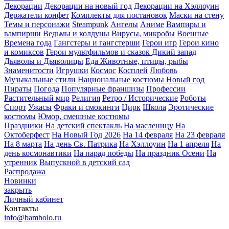
Декорации
Декорации на новый год
Декорации на Хэллоуин
Держатели конфет
Комплекты для постановок
Маски на стену
Темы и персонажи
Steampunk
Ангелы
Аниме
Вампиры и
вампирши
Ведьмы и колдуны
Вирусы, микробы
Военные
Времена года
Гангстеры и гангстерши
Герои игр
Герои кино
и комиксов
Герои мультфильмов и сказок
Дикий запад
Дьяволы и Дьяволицы
Еда
Животные, птицы, рыбы
Знаменитости
Игрушки
Космос
Косплей
Любовь
Музыкальные стили
Национальные костюмы
Новый год
Пираты
Погода
Популярные франшизы
Профессии
Растительный мир
Религия
Ретро / Исторические
Роботы
Спорт
Ужасы
Фраки и смокинги
Цирк
Школа
Эротические
костюмы
Юмор, смешные костюмы
Праздники
На детский спектакль
На масленицу
На
Октоберфест
На Новый Год 2026
На 14 февраля
На 23 февраля
На 8 марта
На день Св. Патрика
На Хэллоуин
На 1 апреля
На
день космонавтики
На парад победы
На праздник Осени
На
утренник
Выпускной в детский сад
Распродажа
Новинки
закрыть
Личный кабинет
Контакты
info@bambolo.ru