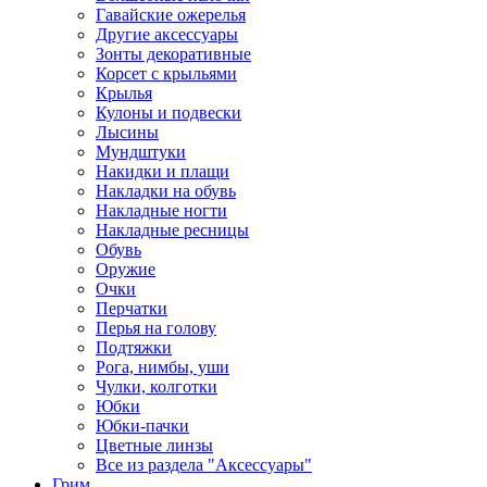
Гавайские ожерелья
Другие аксессуары
Зонты декоративные
Корсет с крыльями
Крылья
Кулоны и подвески
Лысины
Мундштуки
Накидки и плащи
Накладки на обувь
Накладные ногти
Накладные ресницы
Обувь
Оружие
Очки
Перчатки
Перья на голову
Подтяжки
Рога, нимбы, уши
Чулки, колготки
Юбки
Юбки-пачки
Цветные линзы
Все из раздела "Аксессуары"
Грим