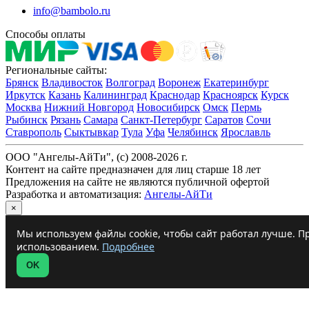
info@bambolo.ru
Способы оплаты
Региональные сайты:
Брянск
Владивосток
Волгоград
Воронеж
Екатеринбург
Иркутск
Казань
Калининград
Краснодар
Красноярск
Курск
Москва
Нижний Новгород
Новосибирск
Омск
Пермь
Рыбинск
Рязань
Самара
Санкт-Петербург
Саратов
Сочи
Ставрополь
Сыктывкар
Тула
Уфа
Челябинск
Ярославль
ООО "Ангелы-АйТи", (c) 2008-2026 г.
Контент на сайте предназначен для лиц старше 18 лет
Предложения на сайте не являются публичной офертой
Разработка и автоматизация:
Ангелы-АйТи
×
Мы используем файлы cookie, чтобы сайт работал лучше. Пр
использованием.
Подробнее
OK